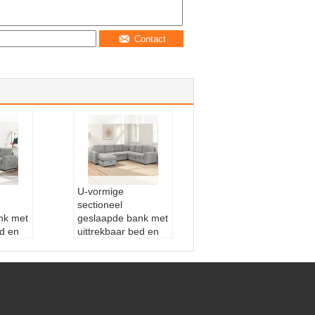
Contact
U-vormige
sectioneel
nk met
geslaapde bank met
ed en
uittrekbaar bed en
n
opslagstoel stoeltje
s, van
lounge en
opslagbank en
al::
H
bekkenhouders,
plex+k
grijs stof
+stof
Hoofdmateriaal::
H