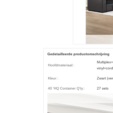
Gedetailleerde productomschrijving
Multiplex
Hoofdmateriaal::
vinyl+cord
Kleur::
Zwart (ve
40 'HQ Container Q'ty::
27 sets