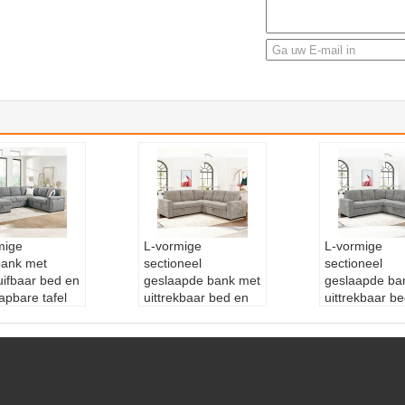
mige
L-vormige
L-vormige
bank met
sectioneel
sectioneel
uifbaar bed en
geslaapde bank met
geslaapde ba
apbare tafel
uittrekbaar bed en
uittrekbaar b
bergruimte
opslagbank en
opslagbank e
e longue en
bekkenhouders, van
bekkenhouder
gruimte
taupe-stof
grijs stof
at en
Hoofdmateriaal::
H
Hoofdmateria
houders,
ardhout+multiplex+k
ardhout+multi
eblauwe stof
unststof poten+stof
unststof poten