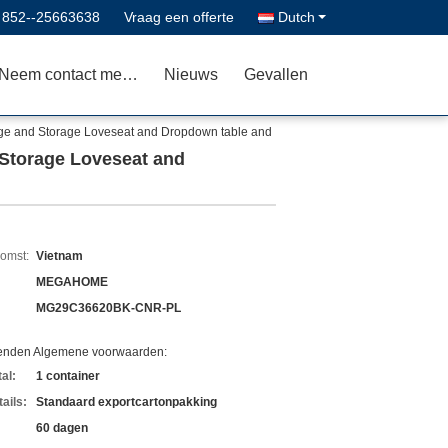
:
852--25663638
Vraag een offerte
Dutch
Neem contact met ons op
Nieuws
Gevallen
nge and Storage Loveseat and Dropdown table and
 Storage Loveseat and
komst:
Vietnam
MEGAHOME
MG29C36620BK-CNR-PL
zenden Algemene voorwaarden:
al:
1 container
ails:
Standaard exportcartonpakking
60 dagen