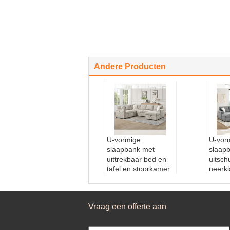
Andere Producten
U-vormige
U-vor
slaapbank met
slaap
uittrekbaar bed en
uitsch
tafel en stoorkamer
neerkl
stoelstoel lounge en
en op
stoorkamer
Chais
liefdesstoel en
opber
Vraag een offerte aan
bekkenhouders,
lovese
beige stof
beker
Hoofdmateriaal::
M
marin