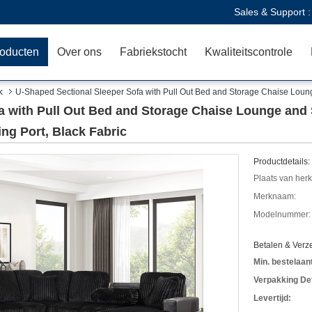
Sales & Support 
oducten
Over ons
Fabriekstocht
Kwaliteitscontrole
k
U-Shaped Sectional Sleeper Sofa with Pull Out Bed and Storage Chaise Lou
a with Pull Out Bed and Storage Chaise Lounge and
g Port, Black Fabric
Productdetails:
Plaats van her
Merknaam:
Modelnummer:
Betalen & Ver
Min. bestelaant
Verpakking Det
Levertijd: