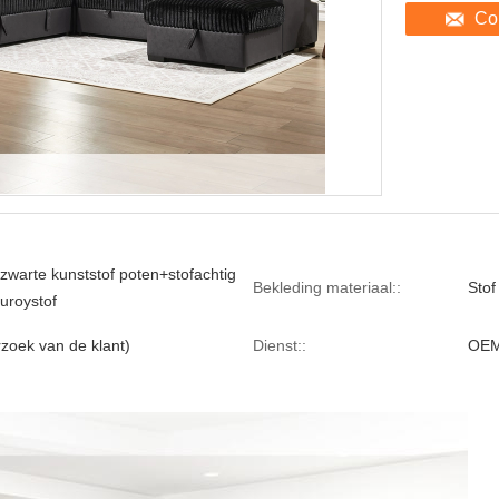
Co
+zwarte kunststof poten+stofachtig
Bekleding materiaal::
Stof
uroystof
rzoek van de klant)
Dienst::
OEM