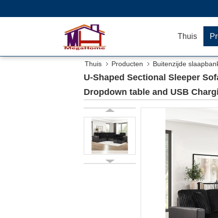
Thuis
Pr
Thuis
Producten
Buitenzijde slaapban
USB Charging Port, Black Fabric
U-Shaped Sectional Sleeper Sof
Dropdown table and USB Chargin