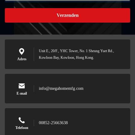
Verzenden
Unit E., 20/F., YHC Tower, No. 1 Sheung Yuet Rd.,
Kowloon Bay, Kowloon, Hong Kong.
Adres
info@megahomemfg.com
E-mail
00852-25663638
Telefoon