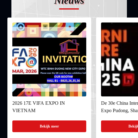
Nieuws
2026 17E VIFA EXPO IN
De 30e China Inter
VIETNAM
Expo Pudong, Sha
Bekijk meer
Bekij