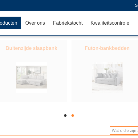
S
oducten
Over ons
Fabriekstocht
Kwaliteitscontrole
Buitenzijde slaapbank
Futon-bankbedden
hd
hd