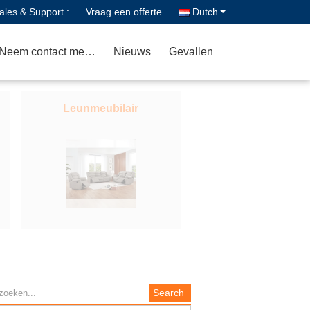
ales & Support :
Vraag een offerte
Dutch
Neem contact met ons op
Nieuws
Gevallen
Leunmeubilair