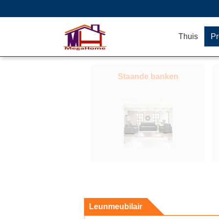
Thuis
Pr
Staande banken
Leunmeubilair